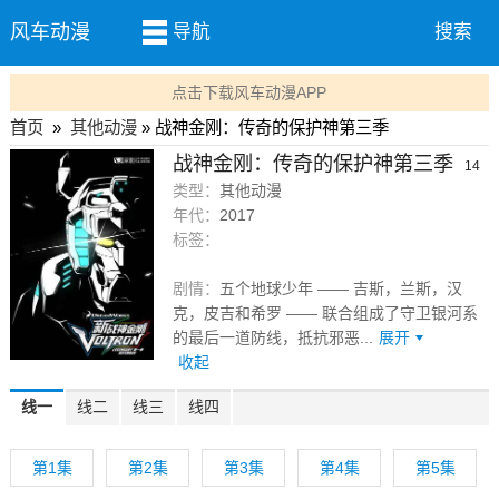
风车动漫
导航
搜索
点击下载风车动漫APP
首页
»
其他动漫
» 战神金刚：传奇的保护神第三季
战神金刚：传奇的保护神第三季
14
类型：
其他动漫
集
年代：
2017
标签：
剧情：
五个地球少年 —— 吉斯，兰斯，汉
克，皮吉和希罗 —— 联合组成了守卫银河系
的最后一道防线，抵抗邪恶...
展开
收起
线一
线二
线三
线四
第1集
第2集
第3集
第4集
第5集