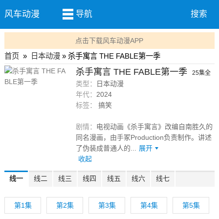
风车动漫
导航
搜索
点击下载风车动漫APP
首页
»
日本动漫
» 杀手寓言 THE FABLE第一季
杀手寓言 THE FABLE第一季
25集全
类型：
日本动漫
年代：
2024
标签：
搞笑
剧情：
电视动画《杀手寓言》改编自南胜久的
同名漫画，由手冢Production负责制作。讲述
了伪装成普通人的...
展开
收起
线一
线二
线三
线四
线五
线六
线七
第1集
第2集
第3集
第4集
第5集