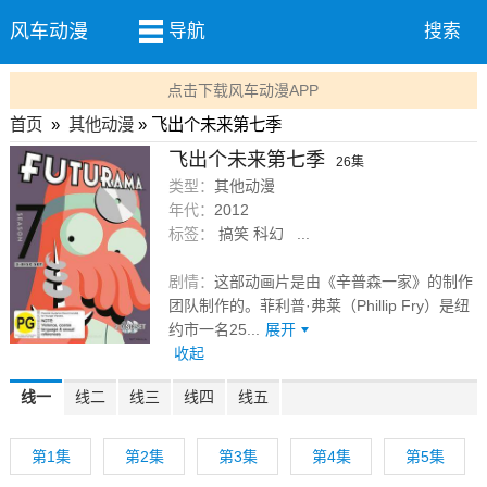
风车动漫
导航
搜索
点击下载风车动漫APP
首页
»
其他动漫
» 飞出个未来第七季
飞出个未来第七季
26集
类型：
其他动漫
年代：
2012
标签：
搞笑 科幻 ...
剧情：
这部动画片是由《辛普森一家》的制作
团队制作的。菲利普·弗莱（Phillip Fry）是纽
约市一名25...
展开
收起
线一
线二
线三
线四
线五
第1集
第2集
第3集
第4集
第5集