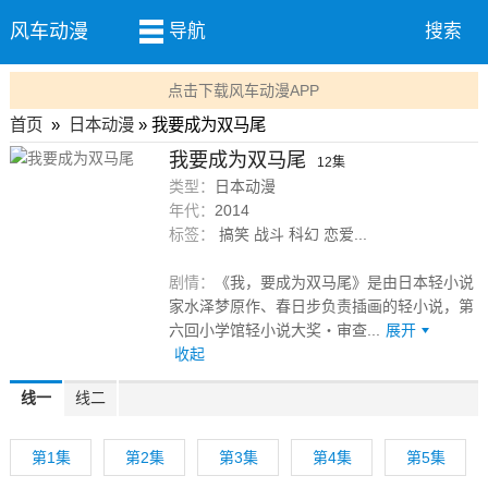
风车动漫
导航
搜索
点击下载风车动漫APP
首页
»
日本动漫
» 我要成为双马尾
我要成为双马尾
12集
类型：
日本动漫
年代：
2014
标签：
搞笑 战斗 科幻 恋爱...
剧情：
《我，要成为双马尾》是由日本轻小说
家水泽梦原作、春日步负责插画的轻小说，第
六回小学馆轻小说大奖‧审查...
展开
收起
线一
线二
第1集
第2集
第3集
第4集
第5集