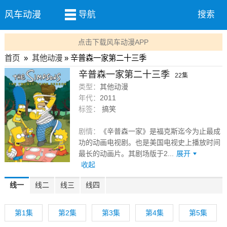
风车动漫
导航
搜索
点击下载风车动漫APP
首页
»
其他动漫
» 辛普森一家第二十三季
辛普森一家第二十三季
22集
类型：
其他动漫
年代：
2011
标签：
搞笑
剧情：
《辛普森一家》是福克斯迄今为止最成
功的动画电视剧。也是美国电视史上播放时间
最长的动画片。其剧场版于2...
展开
收起
线一
线二
线三
线四
第1集
第2集
第3集
第4集
第5集