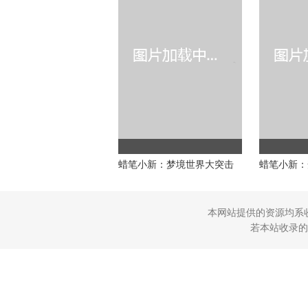
蜡笔小新：梦境世界大突击
蜡笔小新：
（普通话）
本网站提供的资源均系
若本站收录的