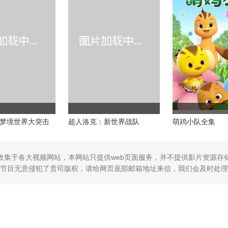
梦境世界大突击
超人洛克：新世界战队
萌鸡小队全集
收集于各大视频网站，本网站只提供web页面服务，并不提供影片资源存
节目无意侵犯了贵司版权，请给网页底部邮箱地址来信，我们会及时处理