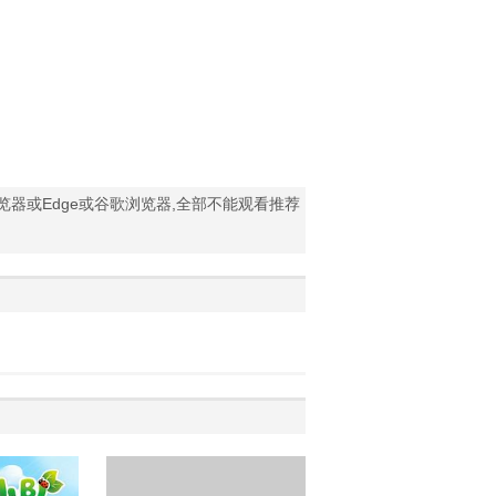
浏览器或Edge或谷歌浏览器,全部不能观看推荐